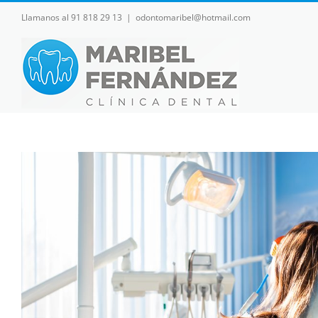
Skip
Llamanos al 91 818 29 13
|
odontomaribel@hotmail.com
to
content