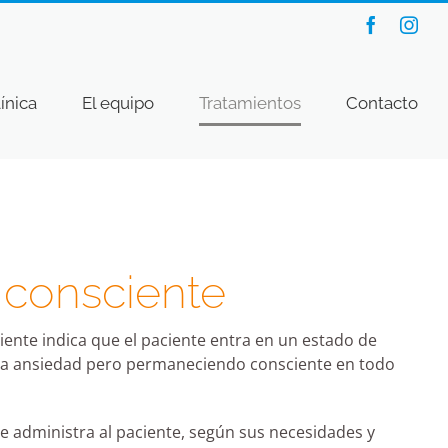
Faceboo
Ins
línica
El equipo
Tratamientos
Contacto
 consciente
iente indica que el paciente entra en un estado de
 la ansiedad pero permaneciendo consciente en todo
se administra al paciente, según sus necesidades y